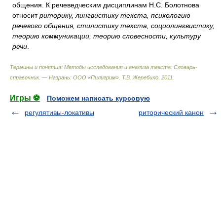
общения. К речеведческим дисциплинам Н.С. Болотнова
относит
риторику, лингвистику текста, психологию
речевого общения, стилистику текста, социолингвистику,
теорию коммуникации, теорию словесности, культуру
речи
.
Термины и понятия: Методы исследования и анализа текста: Словарь-
справочник. — Назрань: ООО «Пилигрим»
.
Т.В. Жеребило
.
2011
.
Игры ⚽
Поможем написать курсовую
регулятивы-локативы
риторический канон