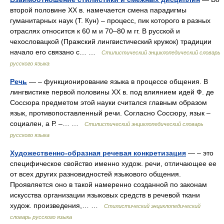
второй половине ХХ в. намечается смена парадигмы
гуманитарных наук (Т. Кун) – процесс, пик которого в разных
отраслях относится к 60 м и 70–80 м гг. В русской и
чехословацкой (Пражский лингвистический кружок) традиции
начало его связано с… …
Стилистический энциклопедический словарь
русского языка
Речь
— – функционирование языка в процессе общения. В
лингвистике первой половины XX в. под влиянием идей Ф. де
Соссюра предметом этой науки считался главным образом
язык, противопоставленный речи. Согласно Соссюру, язык –
социален, а Р. –… …
Стилистический энциклопедический словарь
русского языка
Художественно-образная речевая конкретизация
— – это
специфическое свойство именно худож. речи, отличающее ее
от всех других разновидностей языкового общения.
Проявляется оно в такой намеренно созданной по законам
искусства организации языковых средств в речевой ткани
худож. произведения,… …
Стилистический энциклопедический
словарь русского языка