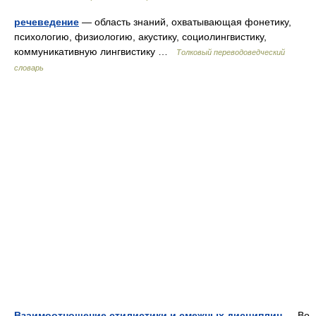
речеведение
— область знаний, охватывающая фонетику,
психологию, физиологию, акустику, социолингвистику,
коммуникативную лингвистику …
Толковый переводоведческий
словарь
Взаимоотношение стилистики и смежных дисциплин
— Во