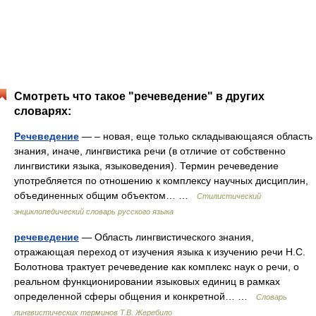
Смотреть что такое "речеведение" в других
словарях:
Речеведение
— – новая, еще только складывающаяся область
знания, иначе, лингвистика речи (в отличие от собственно
лингвистики языка, языковедения). Термин речевeдение
употребляется по отношению к комплексу научных дисциплин,
объединенных общим объектом… …
Стилистический
энциклопедический словарь русского языка
речеведение
— Область лингвистического знания,
отражающая переход от изучения языка к изучению речи Н.С.
Болотнова трактует речеведение как комплекс наук о речи, о
реальном функционировании языковых единиц в рамках
определенной сферы общения и конкретной… …
Словарь
лингвистических терминов Т.В. Жеребило