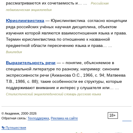
рассматриваются их сочетаемость и… …
Российская
педагогическая энциклопедия
Юрислингвистика
— Юрислингвистика согласно концепции
ряда российских учёных научная дисциплина, объектом
изучения которой являются взаимоотношения языка и права.
Термин юрислингвистика по отношению к названной
предметной области пересечению языка и права… …
Википедия
Выразительность речи
— – понятие, объясняемое в
специальной литературе по разному, например: синоним
экспрессивности речи (Ахманова О.С., 1966, с. 94; Матвеева
Т.В., 1986, с. 88); такие особенности ее структуры, которые
поддерживают внимание и интерес у слушателя или… …
Стилистический энциклопедический словарь русского языка
© Академик, 2000-2026
18+
Обратная связь:
Техподдержка
,
Реклама на сайте
👣 Путешествия